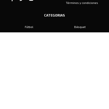
Términos y condiciones
CATEGORIAS
Fútbol
Básquet
Baby Fútbol
Automovilismo
Voley
Padel
Golf
Hockey
Boxeo
Maratón
Natación
Otros
Motociclismo
Tiro
Rugby
Ajedrez
Tenis
Bochas
Gimnasia
CONTACTO