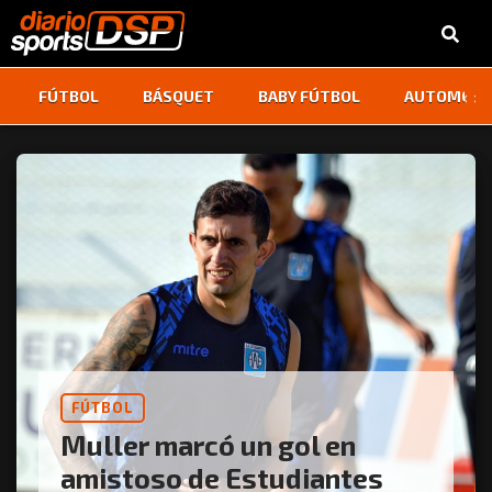
‹
›
FÚTBOL
BÁSQUET
BABY FÚTBOL
AUTOMOVI
FÚTBOL
Muller marcó un gol en
amistoso de Estudiantes