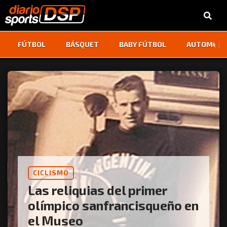
‹
›
FÚTBOL
BÁSQUET
BABY FÚTBOL
AUTOMOVI
CICLISMO
Las reliquias del primer
olímpico sanfrancisqueño en
el Museo