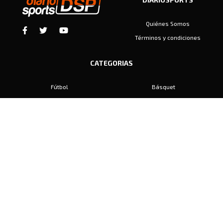
Quiénes Somos
Términos y condiciones
CATEGORIAS
Fútbol
Básquet
Baby Fútbol
Automovilismo
Voley
Padel
Golf
Hockey
Boxeo
Maratón
Natación
Otros
Motociclismo
Tiro
Rugby
Ajedrez
Tenis
Bochas
Gimnasia