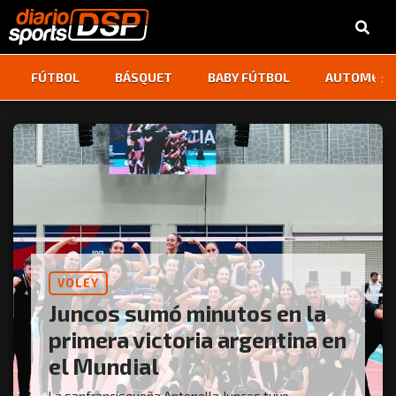
‹
›
FÚTBOL
BÁSQUET
BABY FÚTBOL
AUTOMOVI
VOLEY
Juncos sumó minutos en la
primera victoria argentina en
el Mundial
La sanfrancisqueña Antonella Juncos tuvo