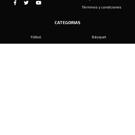
Términos y condiciones
CATEGORIAS
Fútbol
Básquet
Baby Fútbol
Automovilismo
Voley
Padel
Golf
Hockey
Boxeo
Maratón
Natación
Otros
Motociclismo
Tiro
Rugby
Ajedrez
Tenis
Bochas
Gimnasia
CONTACTO