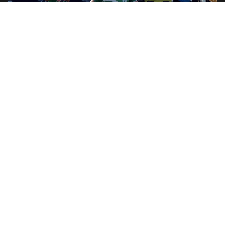
FÚTBOL
Un ex Sportivo jugará en Racing de Córdoba
Se trata del devotense Nicolás Fassino que cerró su vínculo
con la “academia” cordobesa para...