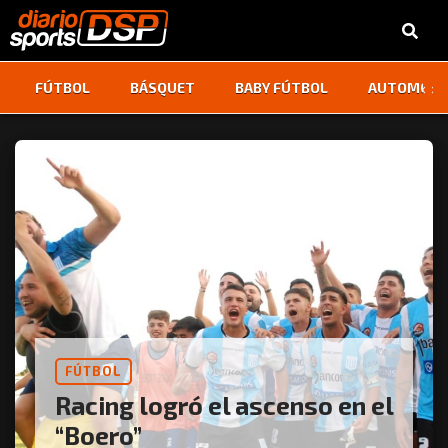
‹
›
FÚTBOL
BÁSQUET
BABY FÚTBOL
AUTOMOVI
FÚTBOL
Racing logró el ascenso en el
“Boero”