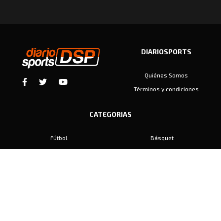
DIARIOSPORTS
Quiénes Somos
Términos y condiciones
CATEGORIAS
Fútbol
Básquet
Baby Fútbol
Automovilismo
Voley
Padel
Golf
Hockey
Boxeo
Maratón
Natación
Otros
Motociclismo
Tiro