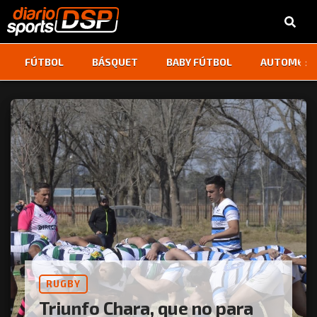
‹
›
FÚTBOL
BÁSQUET
BABY FÚTBOL
AUTOMOVI
RUGBY
Triunfo Chara, que no para