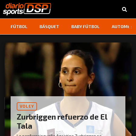
‹
›
FÚTBOL
BÁSQUET
BABY FÚTBOL
AUTOMOVI
VOLEY
Zurbriggen refuerzo de El
Tala
La sanfrancisqueña Agostina Zurbriggen se