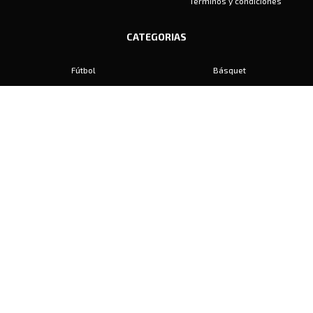
Términos y condiciones
CATEGORIAS
Fútbol
Básquet
Baby Fútbol
Automovilismo
Voley
Padel
Golf
Hockey
Boxeo
Maratón
Natación
Otros
Motociclismo
Tiro
Rugby
Ajedrez
Tenis
Bochas
Gimnasia
CONTACTO