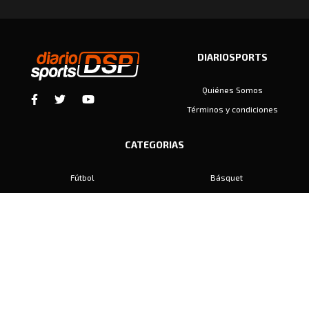
DIARIOSPORTS
Quiénes Somos
Términos y condiciones
CATEGORIAS
Fútbol
Básquet
Baby Fútbol
Automovilismo
Voley
Padel
Golf
Hockey
Boxeo
Maratón
Natación
Otros
Motociclismo
Tiro