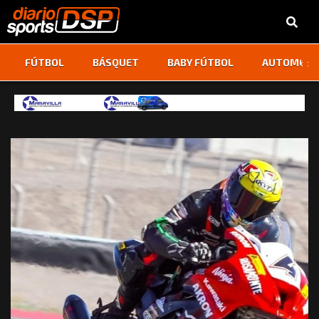
‹
›
FÚTBOL
BÁSQUET
BABY FÚTBOL
AUTOMOVI