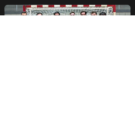
TIRO
Se subieron al podio
El equipo másculino de handball de Tiro y Gimnasia obtuvo un
triunfo en la última...