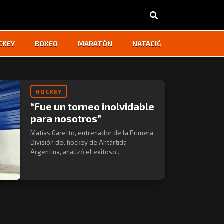
‹
›
CKEY
BOXEO
MARATÓN
NATACIÓN
OTROS
HOCKEY
“Fue un torneo inolvidable
para nosotros”
Matías Garetto, entrenador de la Primera
División del hockey de Antártida
Argentina, analizó el exitoso...