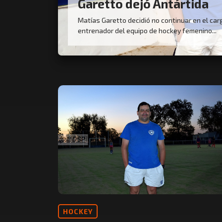
Garetto dejó Antártida
Matías Garetto decidió no continuar en el car
entrenador del equipo de hockey femenino...
HOCKEY