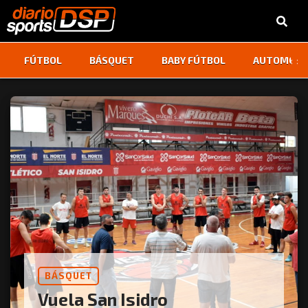
‹
›
FÚTBOL
BÁSQUET
BABY FÚTBOL
AUTOMOVI
BÁSQUET
Vuela San Isidro