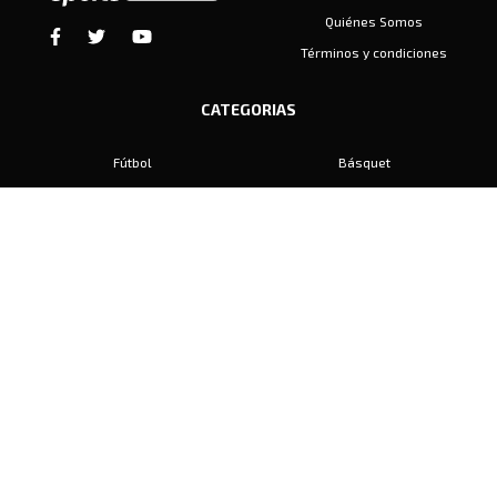
Quiénes Somos
Términos y condiciones
CATEGORIAS
Fútbol
Básquet
Baby Fútbol
Automovilismo
Voley
Padel
Golf
Hockey
Boxeo
Maratón
Natación
Otros
Motociclismo
Tiro
Rugby
Ajedrez
Tenis
Bochas
Gimnasia