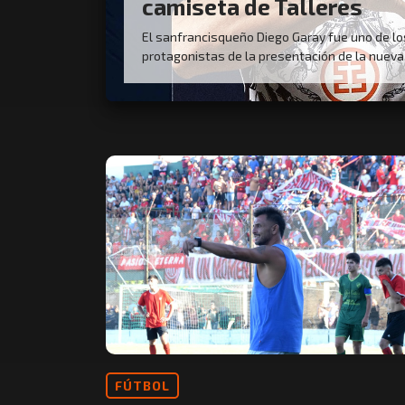
camiseta de Talleres
El sanfrancisqueño Diego Garay fue uno de lo
protagonistas de la presentación de la nueva.
FÚTBOL