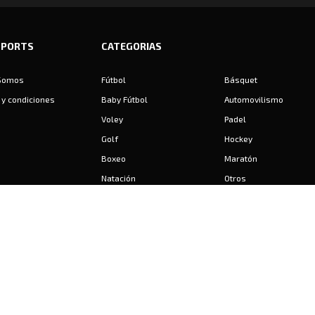
SPORTS
CATEGORIAS
Somos
Fútbol
Básquet
y condiciones
Baby Fútbol
Automovilismo
Voley
Padel
Golf
Hockey
Boxeo
Maratón
Natación
Otros
Motociclismo
Tiro
Rugby
Ajedrez
Tenis
Bochas
Gimnasia