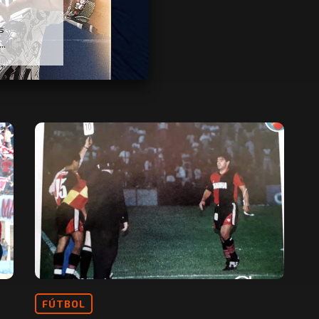
s
..
FÚTBOL