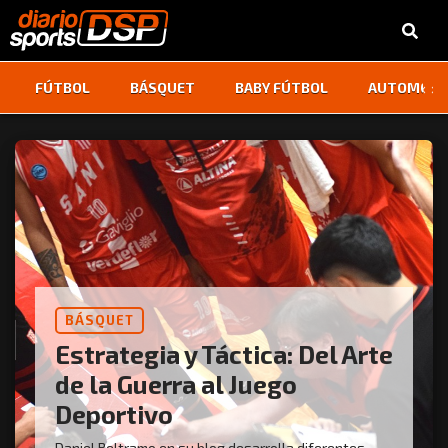
‹
›
FÚTBOL
BÁSQUET
BABY FÚTBOL
AUTOMOVI
BÁSQUET
Estrategia y Táctica: Del Arte
de la Guerra al Juego
Deportivo
Daniel Beltramo en su blog desarrolla diferentes