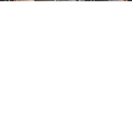
BÁSQUET
Beltramo al mando
Daniel comenzó su tercer ciclo en el rojo. El nuevo entrenador
de San Isidro arrancó...