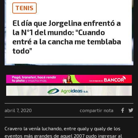
TENIS
El día que Jorgelina enfrentó a
la N°1 del mundo: “Cuando
entré a la cancha me temblaba
todo”
abril 7, 2020
compartir nota
Cravero la venía luchando, entre qualy y qualy de los
eventos más grandes de aquel 2007 pudo ingresar al