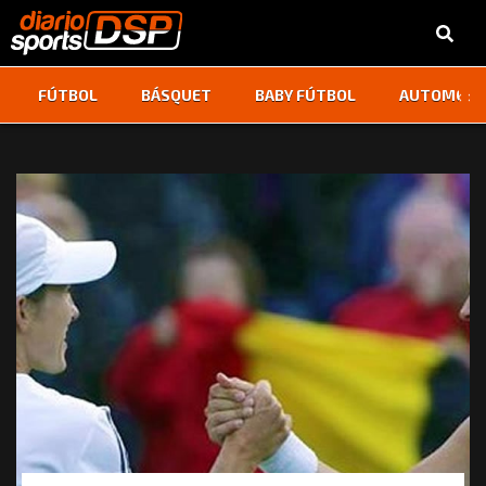
‹
›
FÚTBOL
BÁSQUET
BABY FÚTBOL
AUTOMOVI