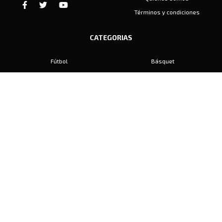
Términos y condiciones
CATEGORIAS
Fútbol
Básquet
Baby Fútbol
Automovilismo
Voley
Padel
Golf
Hockey
Boxeo
Maratón
Natación
Otros
Motociclismo
Tiro
Rugby
Ajedrez
Tenis
Bochas
Gimnasia
CONTACTO