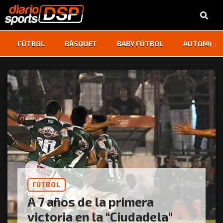
‹
›
FÚTBOL
BÁSQUET
BABY FÚTBOL
AUTOMOVI
FÚTBOL
A 7 años de la primera
victoria en la “Ciudadela”