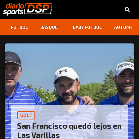
‹
›
FÚTBOL
BÁSQUET
BABY FÚTBOL
AUTOMOVI
GOLF
San Francisco quedó lejos en
Las Varillas