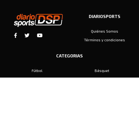
DIARIOSPORTS
Quiénes Somos
Términos y condiciones
CATEGORIAS
Fútbol
Básquet
Baby Fútbol
Automovilismo
Voley
Padel
Golf
Hockey
Boxeo
Maratón
Natación
Otros
Motociclismo
Tiro
Rugby
Ajedrez