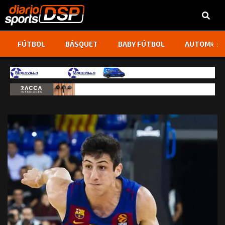
‹
›
FÚTBOL
BÁSQUET
BABY FÚTBOL
AUTOMOVI