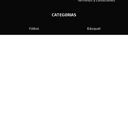
Términos y condiciones
CATEGORIAS
Fútbol
Básquet
Baby Fútbol
Automovilismo
Voley
Padel
Golf
Hockey
Boxeo
Maratón
Natación
Otros
Motociclismo
Tiro
Rugby
Ajedrez
Tenis
Bochas
Gimnasia
CONTACTO