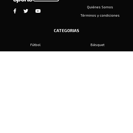
Quiénes Somos
Términos y condiciones
CATEGORIAS
Fútbol
Básquet
Baby Fútbol
Automovilismo
Voley
Padel
Golf
Hockey
Boxeo
Maratón
Natación
Otros
Motociclismo
Tiro
Rugby
Ajedrez
Tenis
Bochas
Gimnasia