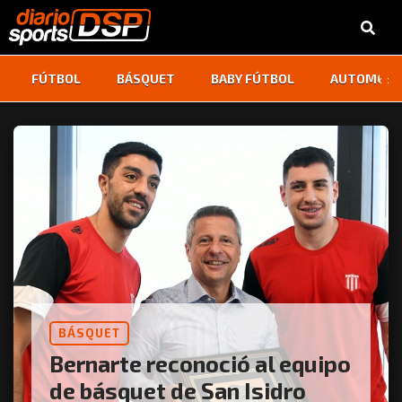
‹
›
FÚTBOL
BÁSQUET
BABY FÚTBOL
AUTOMOVI
BÁSQUET
Bernarte reconoció al equipo
de básquet de San Isidro