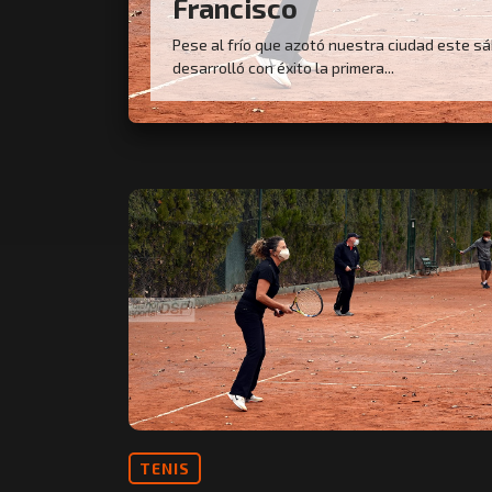
Francisco
Pese al frío que azotó nuestra ciudad este s
desarrolló con éxito la primera...
TENIS