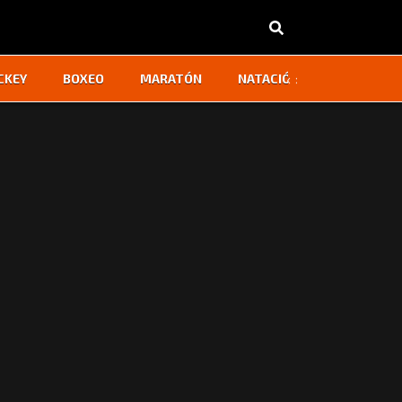
‹
›
CKEY
BOXEO
MARATÓN
NATACIÓN
OTROS