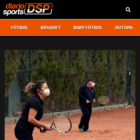
‹
›
FÚTBOL
BÁSQUET
BABY FÚTBOL
AUTOMOVI