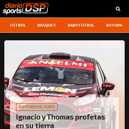
‹
›
FÚTBOL
BÁSQUET
BABY FÚTBOL
AUTOMOVI
AUTOMOVILISMO
Ignacio y Thomas profetas
en su tierra