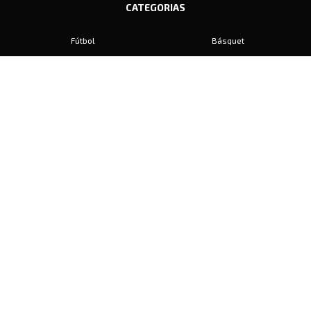
CATEGORIAS
Fútbol
Básquet
Baby Fútbol
Automovilismo
Voley
Padel
Golf
Hockey
Boxeo
Maratón
Natación
Otros
Motociclismo
Tiro
Rugby
Ajedrez
Tenis
Bochas
Gimnasia
CONTACTO
prensa@diariosports.com.ar