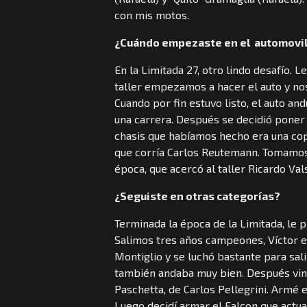
con mis motos.
¿Cuándo empezaste en el automovi
En la Limitada 27, otro lindo desafío. 
taller empezamos a hacer el auto y nos
Cuando por fin estuvo listo, el auto a
una carrera. Después se decidió poner e
chasis que habíamos hecho era una co
que corría Carlos Reutemann. Tomamos 
época, que acercó al taller Ricardo Val
¿Seguiste en otras categorías?
Terminada la época de la Limitada, le 
Salimos tres años campeones, Víctor 
Montiglio y se luchó bastante para sal
también andaba muy bien. Después vin
Paschetta, de Carlos Pellegrini. Armé e
Luego decidí armar el Falcon que actua