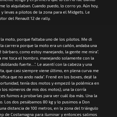
me lo alquilaban. Cuando puedo, lo corro yo. Aún hoy,
 levas a pilotos de la zona para el Midgets. Le
or del Renault 12 de rally.
a moto, porque faltaba uno de los pilotos. Me di
 la carrera porque la moto era un cañón, andaba una
é bárbaro, como estoy manejando, la gente me mira”.
ta me toca el hombro, manejando solamente con la
doblando fuerte…”. Le asentí con la cabeza y una
eta, que casi siempre viene último, en plena curva me
ifica que no ando nada”. Frené en los boxes, dejé la
portunidad, tenía dos motos y empezó la polémica en
an los números de mis dos motos), una la corría
ces fuimos a probarlas para ver cuál iba más. Una la
yo. Los dos pesábamos 80 kg y lo pusimos a Don
una distancia de 100 metros, en la zona del triángulo
Jeep de Costamagna para iluminar y entonces salimos