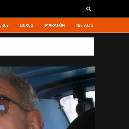
‹
›
CKEY
BOXEO
MARATÓN
NATACIÓN
OTROS