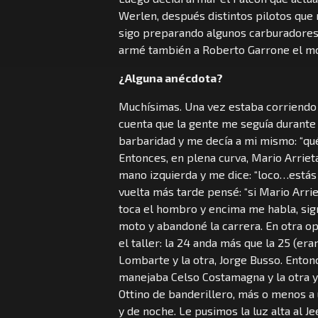
Werlen, después distintos pilotos que 
sigo preparando algunos carburadores y
armé también a Roberto Garrone el mot
¿Alguna anécdota?
Muchísimas. Una vez estaba corriendo l
cuenta que la gente me seguía durante
barbaridad y me decía a mi mismo: “qu
Entonces, en plena curva, Mario Arrie
mano izquierda y me dice: “loco…estás 
vuelta más tarde pensé: “si Mario Arri
toca el hombro y encima me habla, sign
moto y abandoné la carrera. En otra o
el taller: la 24 anda más que la 25 (er
Lombarte y la otra, Jorge Busso. Enton
manejaba Celso Costamagna y la otra 
Ottino de banderillero, más o menos a 
y de noche. Le pusimos la luz alta al 