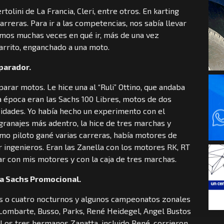
rtolini de La Francia, Cleri, entre otros. En karting
carreras. Para ir a las competencias, nos sabía llevar
amos muchas veces en qué ir, más de una vez
carrito, enganchado a una moto.
parador.
arar motos. Le hice una al “Ruli” Ottino, que andaba
a época eran las Sachs 100 Libres, motos de dos
idades. Yo había hecho un experimento con el
ngranajes más adentro, la hice de tres marchas y
o piloto gané varias carreras, había motores de
 ingenieros. Eran las Zanella con los motores RK, RT
r con mis motores y con la caja de tres marchas.
la Sachs Promocional.
es o cuatro nocturnos y algunos campeonatos zonales
 Lombarte, Busso, Parks, René Heidegel, Angel Bustos
. Los tres hermanos Zanatta, incluido René, corrieron