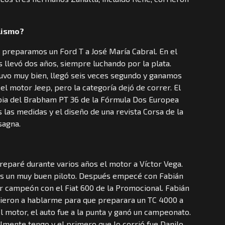
lismo?
Le preparamos un Ford T a José María Cabral. En el
 llevó dos años, siempre luchando por la plata.
nduvo muy bien, llegó seis veces segundo y ganamos
l motor Jeep, pero la categoría dejó de correr. El
pia del Brabham PT 36 de la Fórmula Dos Europea
las medidas y el diseño de una revista Corsa de la
sagna.
preparé durante varios años el motor a Víctor Vega.
es un muy buen piloto. Después empecé con Fabián
ir campeón con el Fiat 600 de la Promocional. Fabián
ieron a hablarme para que preparara un TC 4000 a
l motor, el auto fue a la punta y ganó un campeonato.
lmente tengo y el primero que lo corrió fue Danilo