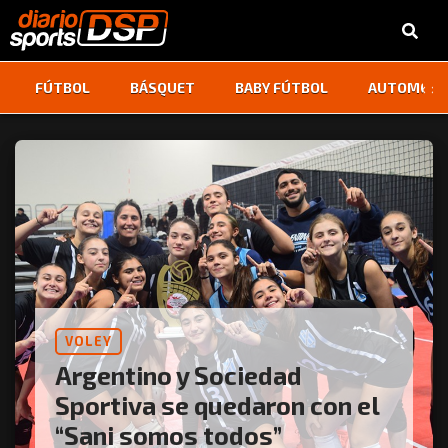
‹
›
FÚTBOL
BÁSQUET
BABY FÚTBOL
AUTOMOVI
VOLEY
Argentino y Sociedad
Sportiva se quedaron con el
“Sani somos todos”