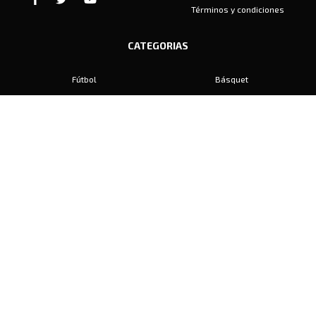
Términos y condiciones
CATEGORIAS
Fútbol
Básquet
Baby Fútbol
Automovilismo
Voley
Padel
Golf
Hockey
Boxeo
Maratón
Natación
Otros
Motociclismo
Tiro
Rugby
Ajedrez
Tenis
Bochas
Gimnasia
CONTACTO