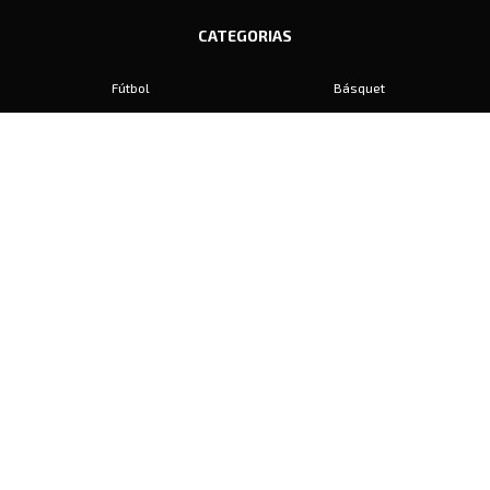
CATEGORIAS
Fútbol
Básquet
Baby Fútbol
Automovilismo
Voley
Padel
Golf
Hockey
Boxeo
Maratón
Natación
Otros
Motociclismo
Tiro
Rugby
Ajedrez
Tenis
Bochas
Gimnasia
CONTACTO
prensa@diariosports.com.ar