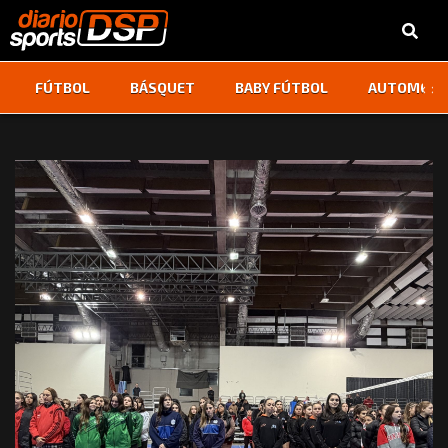
‹
›
FÚTBOL
BÁSQUET
BABY FÚTBOL
AUTOMOVI