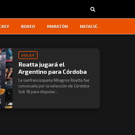
‹
›
CKEY
BOXEO
MARATÓN
NATACIÓN
OTROS
VOLEY
Roatta jugará el
Argentino para Córdoba
La sanfrancisqueña Milagros Roatta fue
convocada por la selección de Córdoba
Sub 18 para disputar...