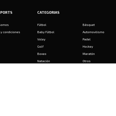
SPORTS
CATEGORIAS
Somos
Fútbol
Básquet
y condiciones
Baby Fútbol
Automovilismo
Voley
Padel
Golf
Hockey
Boxeo
Maratón
Natación
Otros
Motociclismo
Tiro
Rugby
Ajedrez
Tenis
Bochas
Gimnasia