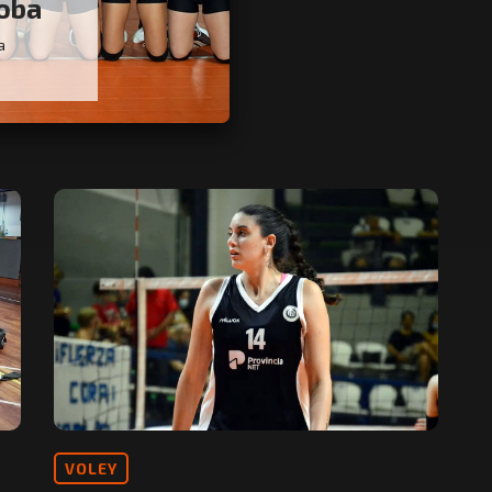
doba
a
VOLEY