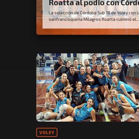
Roatta al podio con Cór
La selección de Córdoba Sub 18 de Vóley con l
sanfrancisqueña Milagros Roatta culminó el...
VOLEY