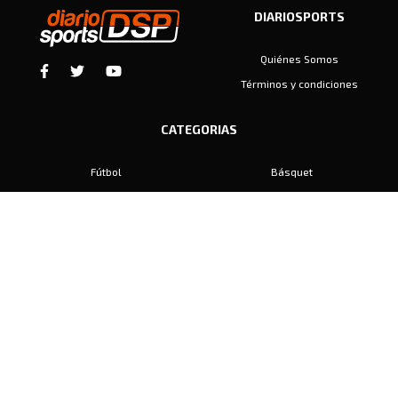
DIARIOSPORTS
Quiénes Somos
Términos y condiciones
CATEGORIAS
Fútbol
Básquet
Baby Fútbol
Automovilismo
Voley
Padel
Golf
Hockey
Boxeo
Maratón
Natación
Otros
Motociclismo
Tiro
Rugby
Ajedrez
Tenis
Bochas
Gimnasia