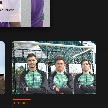
a
á el nuevo
FÚTBOL