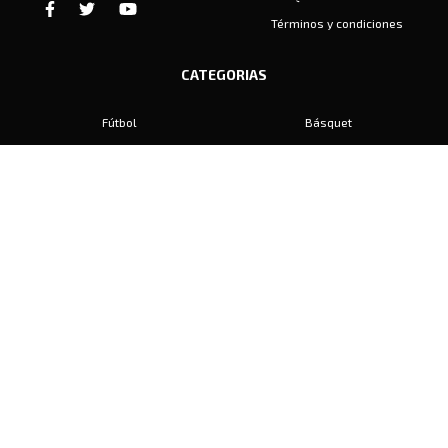
Términos y condiciones
CATEGORIAS
Fútbol
Básquet
Baby Fútbol
Automovilismo
Voley
Padel
Golf
Hockey
Boxeo
Maratón
Natación
Otros
Motociclismo
Tiro
Rugby
Ajedrez
Tenis
Bochas
Gimnasia
CONTACTO