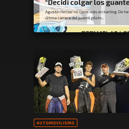
“Decidí colgar los guant
Agustín Hetzer no corre más en karting. De he
última carrera del juvenil piloto...
AUTOMOVILISMO