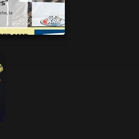
es”
cho, la