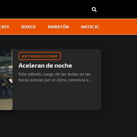
‹
›
CKEY
BOXEO
MARATÓN
NATACIÓN
OTROS
AUTOMOVILISMO
Aceleran de noche
Este sábado, luego de las dudas en las
horas previas por el clima, comienza a...