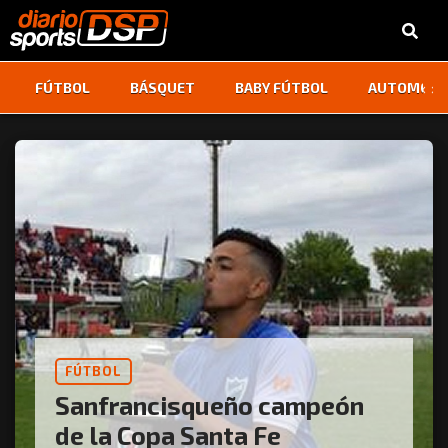
‹
›
FÚTBOL
BÁSQUET
BABY FÚTBOL
AUTOMOVI
FÚTBOL
Sanfrancisqueño campeón
de la Copa Santa Fe