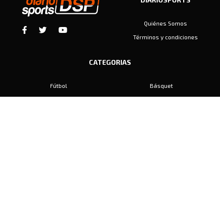
Quiénes Somos
Términos y condiciones
CATEGORIAS
Fútbol
Básquet
Baby Fútbol
Automovilismo
Voley
Padel
Golf
Hockey
Boxeo
Maratón
Natación
Otros
Motociclismo
Tiro
Rugby
Ajedrez
Tenis
Bochas
Gimnasia