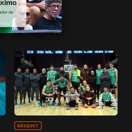
óximo
ador de
BÁSQUET