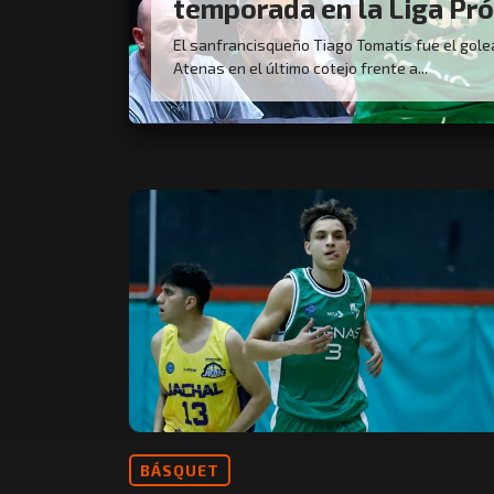
temporada en la Liga Pr
El sanfrancisqueño Tiago Tomatis fue el gole
Atenas en el último cotejo frente a...
BÁSQUET