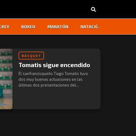
‹
›
CKEY
BOXEO
MARATÓN
NATACIÓN
OTROS
BÁSQUET
Tomatis sigue encendido
El sanfrancisqueño Tiago Tomatis tuvo
dos muy buenas actuaciones en las
últimas dos presentaciones del...