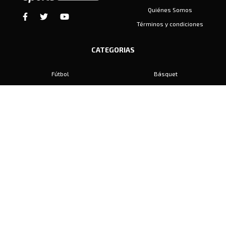
Quiénes Somos
Términos y condiciones
CATEGORIAS
Fútbol
Básquet
Baby Fútbol
Automovilismo
Voley
Padel
Golf
Hockey
Boxeo
Maratón
Natación
Otros
Motociclismo
Tiro
Rugby
Ajedrez
Tenis
Bochas
Gimnasia