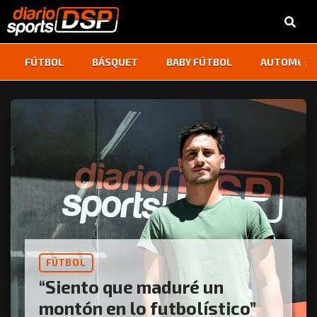
‹
›
FÚTBOL
BÁSQUET
BABY FÚTBOL
AUTOMOVI
FÚTBOL
“Siento que maduré un
montón en lo futbolístico”