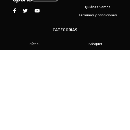
Quiénes Somos
Términos y condiciones
CATEGORIAS
Fútbol
Básquet
Baby Fútbol
Automovilismo
Voley
Padel
Golf
Hockey
Boxeo
Maratón
Natación
Otros
Motociclismo
Tiro
Rugby
Ajedrez
Tenis
Bochas
Gimnasia