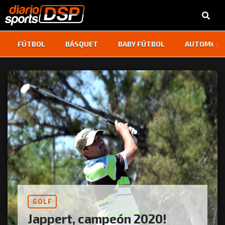
‹
›
FÚTBOL
BÁSQUET
BABY FÚTBOL
AUTOMOVI
GOLF
Jappert, campeón 2020!