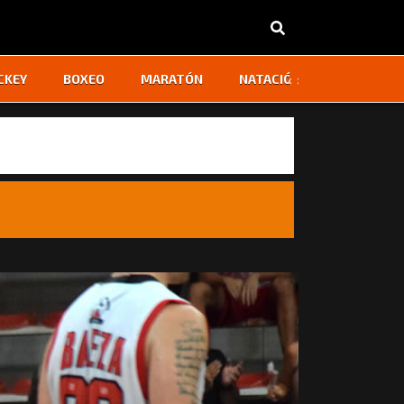
‹
›
CKEY
BOXEO
MARATÓN
NATACIÓN
OTROS