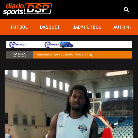
‹
›
FÚTBOL
BÁSQUET
BABY FÚTBOL
AUTOMOVI