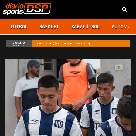
‹
›
FÚTBOL
BÁSQUET
BABY FÚTBOL
AUTOMOVI