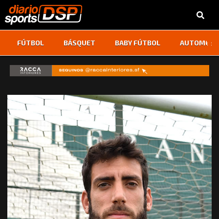
‹
›
FÚTBOL
BÁSQUET
BABY FÚTBOL
AUTOMOVI