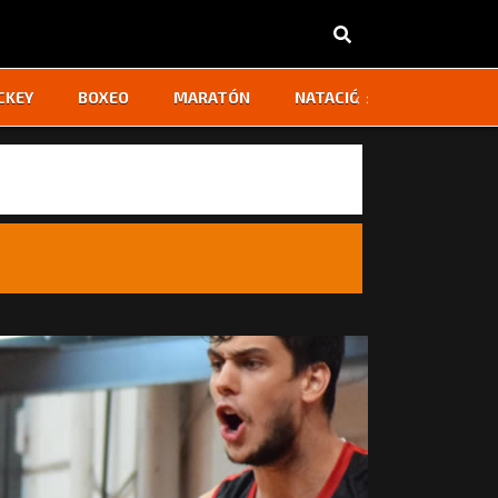
‹
›
CKEY
BOXEO
MARATÓN
NATACIÓN
OTROS