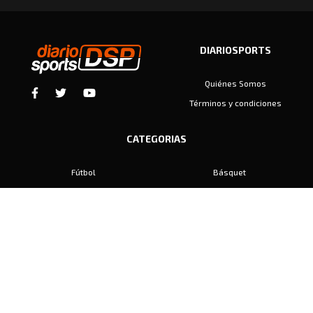
DIARIOSPORTS
Quiénes Somos
Términos y condiciones
CATEGORIAS
Fútbol
Básquet
Baby Fútbol
Automovilismo
Voley
Padel
Golf
Hockey
Boxeo
Maratón
Natación
Otros
Motociclismo
Tiro
Rugby
Ajedrez