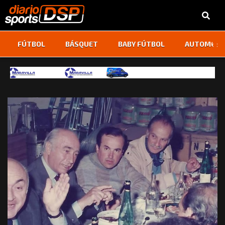
‹
›
FÚTBOL
BÁSQUET
BABY FÚTBOL
AUTOMOVI