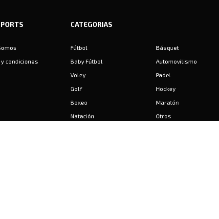
SPORTS
CATEGORIAS
Somos
Fútbol
Básquet
y condiciones
Baby Fútbol
Automovilismo
Voley
Padel
Golf
Hockey
Boxeo
Maratón
Natación
Otros
Motociclismo
Tiro
Rugby
Ajedrez
Tenis
Bochas
Gimnasia