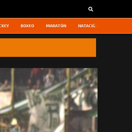
‹
›
CKEY
BOXEO
MARATÓN
NATACIÓN
OTROS