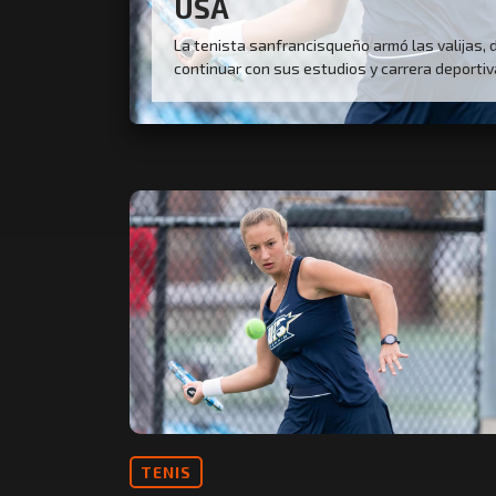
USA
La tenista sanfrancisqueño armó las valijas, 
continuar con sus estudios y carrera deportiva
TENIS