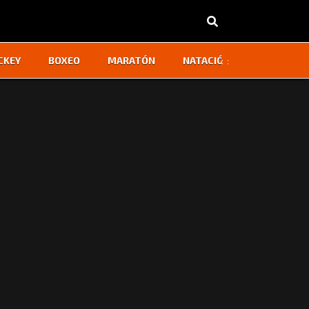
‹
›
CKEY
BOXEO
MARATÓN
NATACIÓN
OTROS