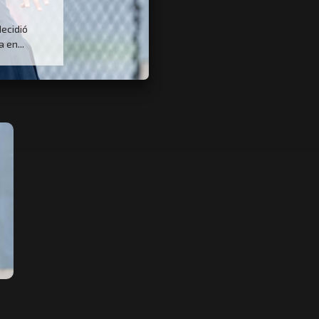
decidió
 en...