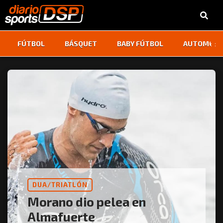
‹
›
FÚTBOL
BÁSQUET
BABY FÚTBOL
AUTOMOVI
DUA/TRIATLÓN
Morano dio pelea en
Almafuerte