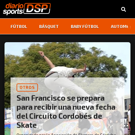
‹
›
FÚTBOL
BÁSQUET
BABY FÚTBOL
AUTOMOVI
OTROS
San Francisco se prepara
para recibir una nueva fecha
del Circuito Cordobés de
Skate
Organizado por la Asociación de Skaters de Córdoba,