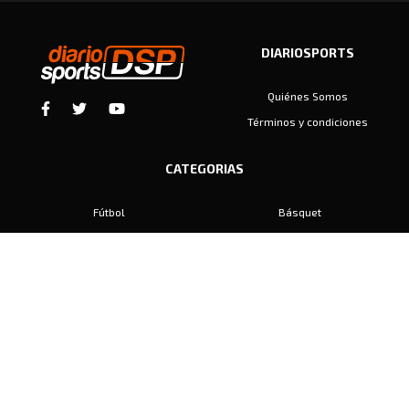
DIARIOSPORTS
Quiénes Somos
Términos y condiciones
CATEGORIAS
Fútbol
Básquet
Baby Fútbol
Automovilismo
Voley
Padel
Golf
Hockey
Boxeo
Maratón
Natación
Otros
Motociclismo
Tiro
Rugby
Ajedrez