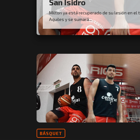
San Isidro
Milton ya está recuperado de su lesión en el
Aquiles y se sumará...
BÁSQUET