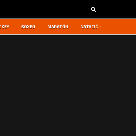
‹
›
CKEY
BOXEO
MARATÓN
NATACIÓN
OTROS