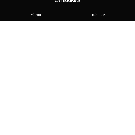
CATEGORIAS
Fútbol
Básquet
Baby Fútbol
Automovilismo
Voley
Padel
Golf
Hockey
Boxeo
Maratón
Natación
Otros
Motociclismo
Tiro
Rugby
Ajedrez
Tenis
Bochas
Gimnasia
CONTACTO
prensa@diariosports.com.ar