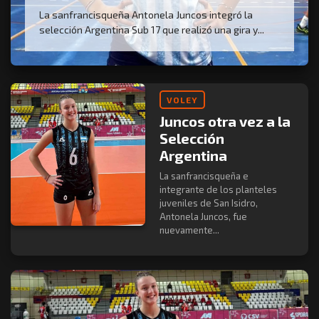
La sanfrancisqueña Antonela Juncos integró la
selección Argentina Sub 17 que realizó una gira y...
VOLEY
Juncos otra vez a la
Selección
Argentina
La sanfrancisqueña e
integrante de los planteles
juveniles de San Isidro,
Antonela Juncos, fue
nuevamente...