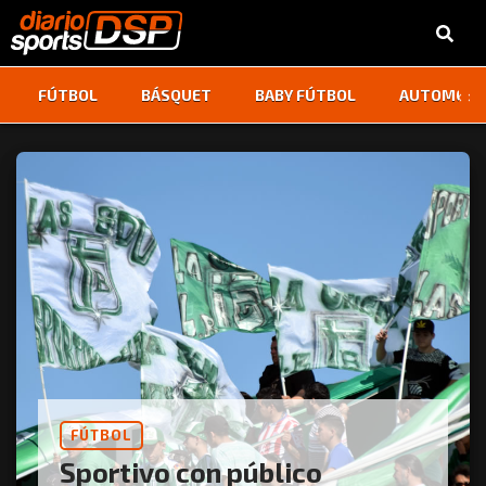
‹
›
FÚTBOL
BÁSQUET
BABY FÚTBOL
AUTOMOVI
FÚTBOL
Sportivo con público