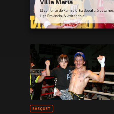
Villa María
El conjunto de Ramiro Ortiz debutará esta noc
Liga Provincial A visitando a...
BÁSQUET