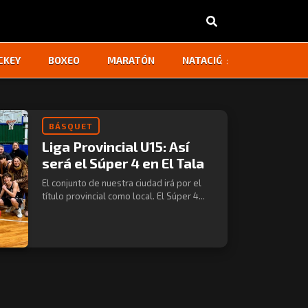
‹
›
CKEY
BOXEO
MARATÓN
NATACIÓN
OTROS
BÁSQUET
Liga Provincial U15: Así
será el Súper 4 en El Tala
El conjunto de nuestra ciudad irá por el
título provincial como local. El Súper 4...