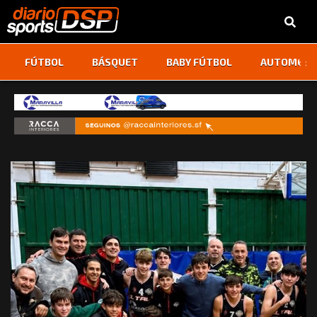
‹
›
FÚTBOL
BÁSQUET
BABY FÚTBOL
AUTOMOVI